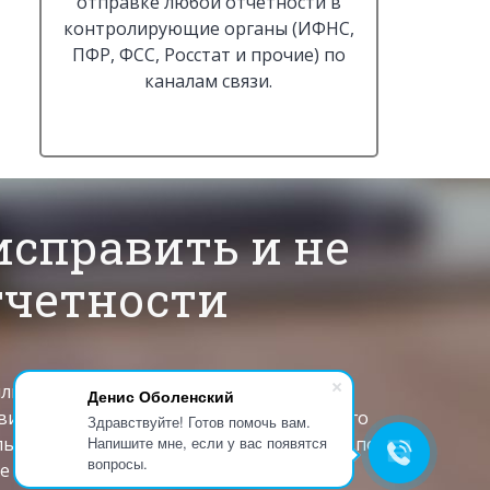
отправке любой отчетности в
контролирующие органы (ИФНС,
ПФР, ФСС, Росстат и прочие) по
каналам связи.
исправить и не
отчетности
яли в очередях и обсуждали изменения в
Денис Оболенский
овить дистанционно, а работать из любого
Здравствуйте! Готов помочь вам.
Напишите мне, если у вас появятся
ольствием расскажет и проконсультирует по
вопросы.
 не получить претензии контролирующих