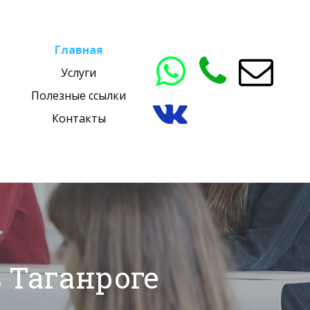
Главная



Услуги
Полезные ссылки

Контакты
 Таганроге